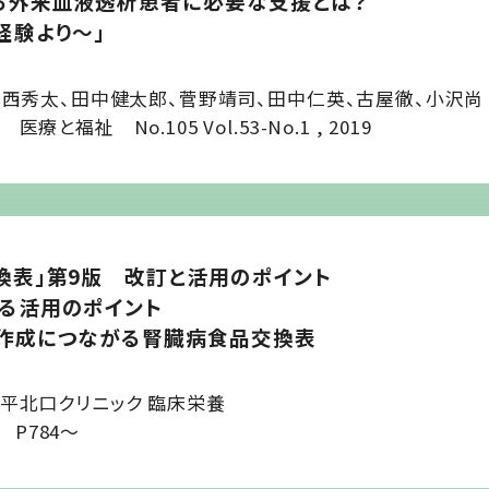
る外来血液透析患者に必要な支援とは？
験より～」
本西秀太、田中健太郎、菅野靖司、田中仁英、古屋徹、小沢尚
福祉 No.105 Vol.53-No.1 , 2019
換表」第9版 改訂と活用のポイント
る活用のポイント
作成につながる腎臓病食品交換表
平北口クリニック 臨床栄養
11 P784～