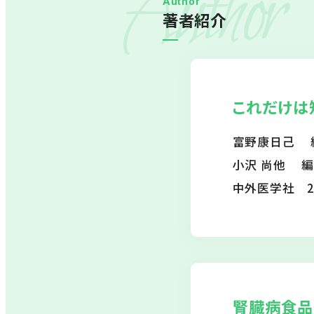
Author
Author
著者紹介
これだけは
富野康日己 
小沢 尚他 編
中外医学社 2
腎臓病食品