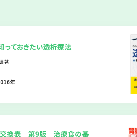
知っておきたい透析療法
編著
016年
交換表 第9版 治療食の基