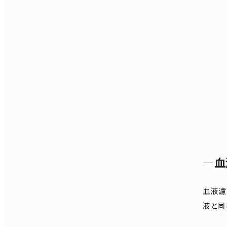
―血
血液濾
液と同