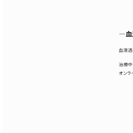
―血
血液透
治療中
オンラ