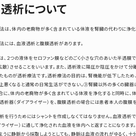
透析について
法は、体内の老廃物が多く含まれている体液を腎臓の代わりに浄化
法には、血液透析と腹膜透析があります。
は、２つの液体をセロファン膜などのごく小さな穴のあいた半透膜
拡散）させることをいいます。また、透析液に陽圧か陰圧をかけて分
たものが透析療法です。透析療法の目的は、腎機能が低下したため
上悪くなると通常の日常生活ができない。③腎臓以外の多くの臓器
合に、体内の老廃物が多く含まれている体液を浄化すると同時に、
透析器（ダイアライザー）を、腹膜透析の場合には患者本人の腹膜を
析を行うためにはシャントを作成しなくてはなりません。血液透析
アライザー）に通して浄化された血液を体内へと返すことになります
ように静脈から採取しようとしても、静脈は血液の流れがゆるく、十