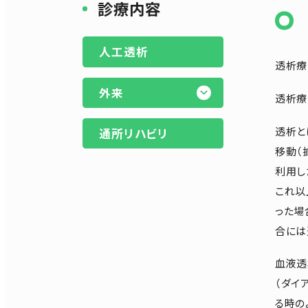
診療内容
人工透析
透析療
外来
透析療
透析と
通所リハビリ
移動（
利用し
これ以
った場
合には
血液透
（ダイ
る時の