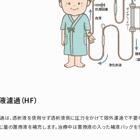
液濾過（HF）
過は、透析液を使用せず透析液側に圧力をかけて限外濾過で不要な
じ量の置換液を補充します。治療中は置換液の入った補液バッグを