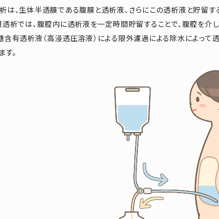
析は、生体半透膜である腹膜と透析液、さらにこの透析液と貯留す
膜透析では、腹腔内に透析液を一定時間貯留することで、腹腔を介
糖含有透析液（高浸透圧溶液）による限外濾過による除水によって透
ます。