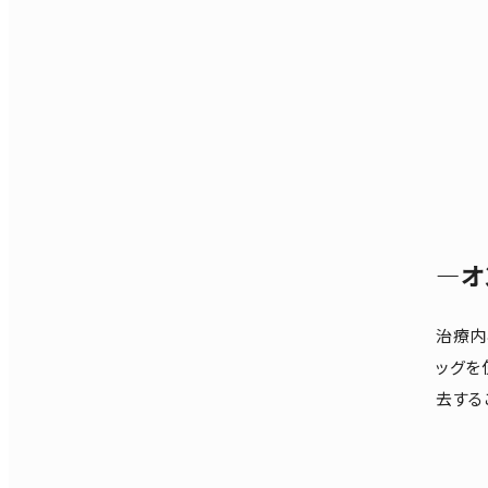
―オ
治療内
ッグを
去する